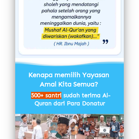
Kenapa memilih Yayasan 
Amal Kita Semua?
500+ santri
 sudah terima Al-
Quran dari Para Donatur