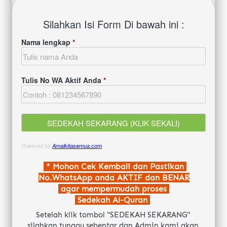
Silahkan Isi Form Di bawah ini :
Nama lengkap
*
Tulis No WA Aktif Anda
*
Powered by
Amalkitasemua.com
.
 * Mohon Cek Kembali dan Pastikan 
No.WhatsApp anda AKTIF dan BENAR
 agar mempermudah proses 
 Sedekah Al-Quran 
Setelah klik tombol "SEDEKAH SEKARANG" 
silahkan tunggu sebentar dan Admin kami akan 