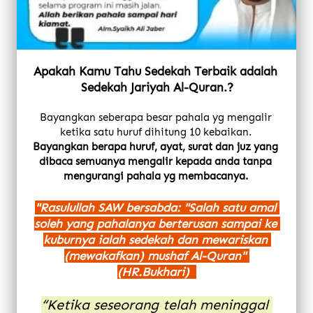
Apakah Kamu Tahu Sedekah Terbaik adalah 
Sedekah Jariyah Al-Quran.?
Bayangkan seberapa besar pahala yg mengalir 
ketika satu huruf dihitung 10 kebaikan.
Bayangkan berapa huruf, ayat, surat dan juz yang 
dibaca semuanya mengalir kepada anda tanpa 
mengurangi pahala yg membacanya.
"Rasulullah SAW bersabda: "Salah satu amal 
soleh yang pahalanya berterusan sampai ke 
kuburnya ialah sedekah dan mewariskan 
(mewakafkan) mushaf Al-Quran" 
(HR.Bukhari) 
“Ketika seseorang telah meninggal 