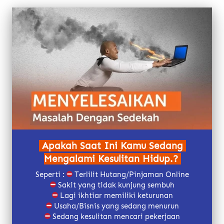
Apakah Saat Ini Kamu Sedang 
Mengalami Kesulitan Hidup.? 
Seperti : 
 Terlilit Hutang/Pinjaman Online
 Sakit yang tidak kunjung sembuh
 Lagi ikhtiar memiliki keturunan
 Usaha/Bisnis yang sedang menurun
 Sedang kesulitan mencari pekerjaan