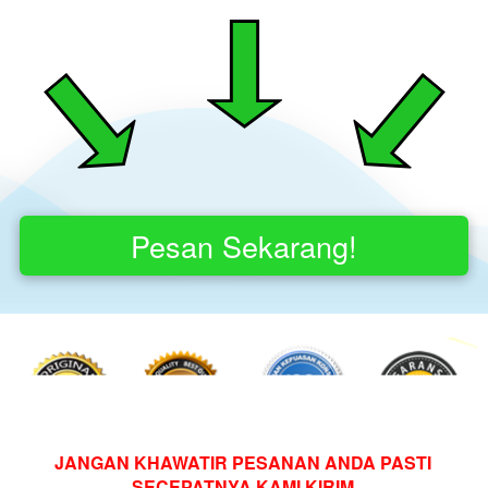
Pesan Sekarang!
`
JANGAN KHAWATIR PESANAN ANDA PASTI 
SECEPATNYA KAMI KIRIM.