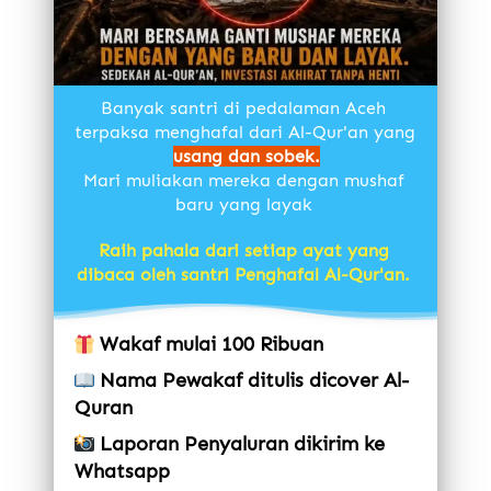
Banyak santri di pedalaman Aceh 
terpaksa menghafal dari Al-Qur'an yang 
usang dan sobek.
Mari muliakan mereka dengan mushaf 
baru yang layak 
Raih pahala dari setiap ayat yang 
dibaca oleh santri Penghafal Al-Qur'an. 
Wakaf mulai 100 Ribuan
Nama Pewakaf ditulis dicover Al-
Quran
Laporan Penyaluran dikirim ke 
Whatsapp