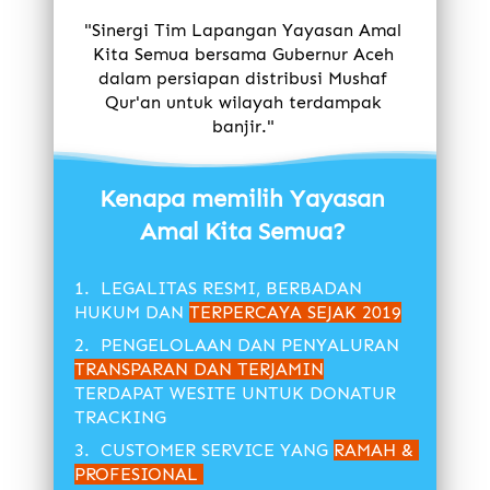
"Sinergi Tim Lapangan Yayasan Amal 
Kita Semua bersama Gubernur Aceh 
dalam persiapan distribusi Mushaf 
Qur'an untuk wilayah terdampak 
banjir." 
Kenapa memilih Yayasan 
Amal Kita Semua?
1.  LEGALITAS RESMI, BERBADAN 
HUKUM DAN 
TERPERCAYA SEJAK 2019
2.  PENGELOLAAN DAN PENYALURAN 
TRANSPARAN DAN TERJAMIN
TERDAPAT WESITE UNTUK DONATUR 
TRACKING
3.  CUSTOMER SERVICE YANG 
RAMAH & 
PROFESIONAL 