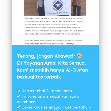
Tenang, Jangan Khawatir
Di Yayasan Amal Kita Semua, 
kami memilih hanya Al-Qur’an 
berkualitas terbaik 
 Kertas tebal & tahan lama
 Tinta jelas memudahkan santri 
membaca 
 Cover kuat sehingga awet bertahun-